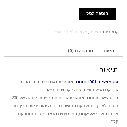
הוספה לסל
כמות
של
קטגוריות:
מצעים
,
מצעים למיטה זוגית
סט
מצעים
100%
תיאור
חוות דעת (0)
כותנה
אורגנית
תיאור
נוצה
ורוד
סט מצעים 100% כותנה
אורגנית דגם נוצה ורוד
מבית
זוגי
ארטקס מציע חוויית שינה יוקרתית ובריאה.
הסט עשוי מ
כותנה אורגנית
איכותית בצפיפות גבוהה של 200
חוטים לאינץ', המעניקה תחושת רכות ונעימות יוצאת דופן. הבד
עובר תהליכי
אל-קמט
, המבטיחים מראה מסודר ותחזוקה
קלה.