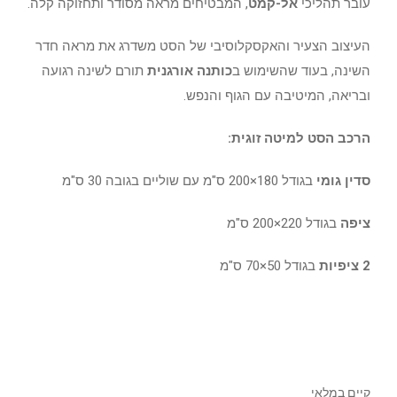
עובר תהליכי
אל-קמט
, המבטיחים מראה מסודר ותחזוקה קלה.
העיצוב הצעיר והאקסקלוסיבי של הסט משדרג את מראה חדר
השינה, בעוד שהשימוש ב
כותנה אורגנית
תורם לשינה רגועה
ובריאה, המיטיבה עם הגוף והנפש.
הרכב הסט למיטה זוגית:
סדין גומי
בגודל 180×200 ס"מ עם שוליים בגובה 30 ס"מ
ציפה
בגודל 220×200 ס"מ
2 ציפיות
בגודל 50×70 ס"מ
קיים במלאי