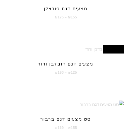
מצעים דגם פורצלן
טווח
₪
175
–
₪
155
מחירים:
עד
מבצע!
מצעים דגם דובדבן ורוד
טווח
₪
190
–
₪
125
מחירים:
עד
סט מצעים דגם ברבור
טווח
₪
169
–
₪
155