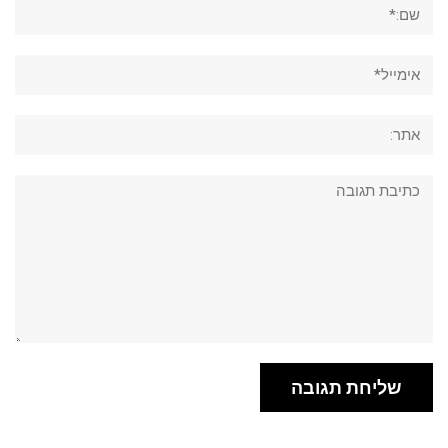
שם:*
אימייל*
אתר:
תגובה: