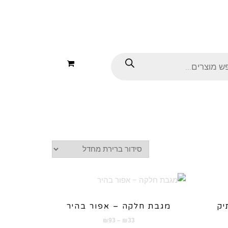
Products
search
יק
מגבת חלקה – אפור בהיר
טווח
₪
93
–
₪
33