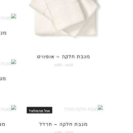
מגב
מגבת חלקה – אופוויט
טווח
₪
89
–
₪
32
מחירים:
מגב
עד
אזל מהמלאי!
מגבת חלקה – חרדל
מג
טווח
₪
89
–
₪
32