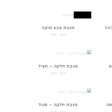
מחירים:
עד
מבצע!
כהה
מגבת צבע מוקה
טווח
₪
96
–
₪
25
מחירים:
עד
ט
מגבת חלקה – חציל
טווח
₪
93
–
₪
33
מחירים:
עד
טה
מגבת חלקה – סגול
טווח
₪
89
–
₪
32