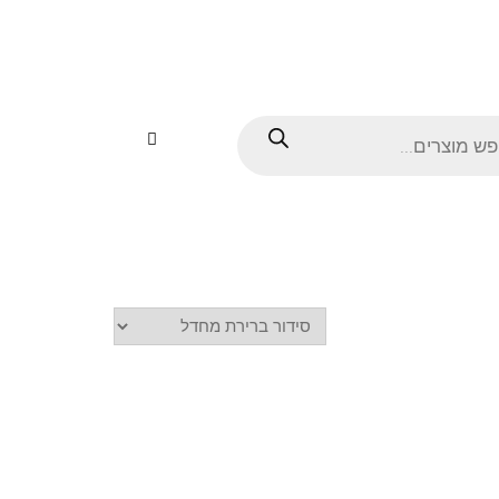
Products
search