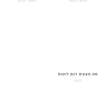
טווח
טווח
₪
750
–
₪
450
₪
618
–
₪
319
מחירים:
מחירים:
עד
עד
סט מצעים דגם לוטוס
₪
155