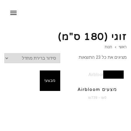
תפריט
זוגי (180 ס"מ)
ראשי
»
חנות
מציגים את כל ⁦23⁩ התוצאות
מבצע!
מבצע!
מצעים Airbloom
טווח
₪
739
–
₪
0
מחירים:
עד