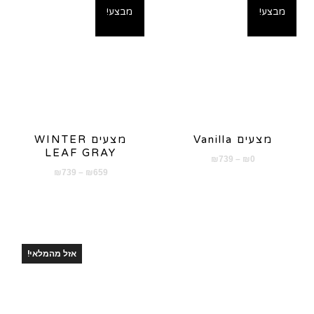
מבצע!
מבצע!
מצעים Vanilla
מצעים WINTER
LEAF GRAY
טווח
₪
739
–
₪
0
טווח
₪
739
–
₪
659
מחירים:
מחירים:
עד
עד
אזל מהמלאי!