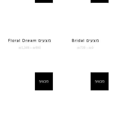
מצעים Bridal
מצעים Floral Dream
טווח
טווח
₪
1,349
–
₪
990
₪
739
–
₪
0
מחירים:
מחירים:
עד
עד
מבצע!
מבצע!