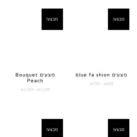
מבצע!
מבצע!
מצעים blue fa shion
מצעים Bouquet
Peach
טווח
₪
739
–
₪
659
טווח
₪
1,349
–
₪
1,290
מחירים:
מחירים:
עד
עד
מבצע!
מבצע!