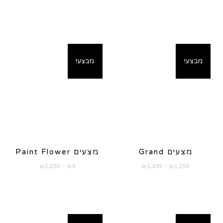
מחירים:
מחירים:
עד
עד
מבצע!
מבצע!
מצעים Grand
מצעים Paint Flower
טווח
טווח
₪
1,050
–
₪
0
₪
1,349
–
₪
1,290
מחירים:
מחירים:
עד
עד