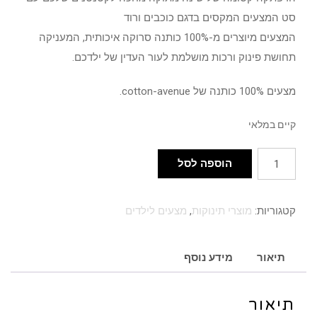
סט המצעים המקסים בדגם כוכבים ורוד
המצעים מיוצרים מ-100% כותנה סרוקה איכותית, המעניקה
תחושת פינוק ורכות מושלמת לעור העדין של ילדכם.
מצעים 100% כותנה של cotton-avenue.
קיים במלאי
כמות
הוספה לסל
של
סט
קטגוריות:
מוצרי תינוקות
,
מצעים לילדים
מצעים
למיטת
מעבר
תיאור
מידע נוסף
כוכבים
ורוד
תיאור