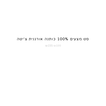
סט מצעים 100% כותנה אורגנית צ'יטה
המחיר
המחיר
₪
155
₪
199
המקורי
הנוכחי
היה:
הוא:
₪155.
₪199.