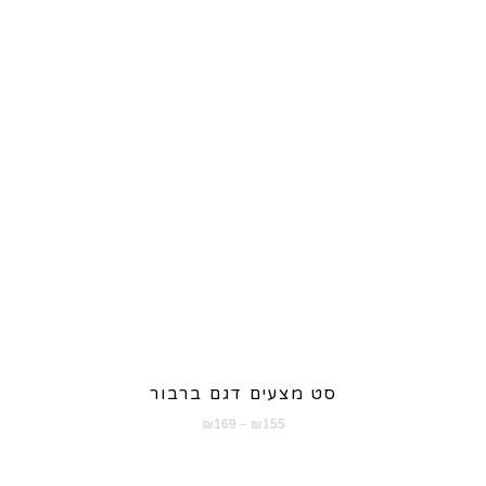
סט מצעים דגם ברבור
טווח
₪
169
–
₪
155
מחירים: