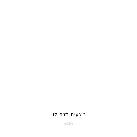
עד
מצעים דגם לני
₪
155