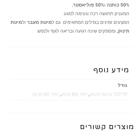
50% כותנה
ו
50% פוליאסטר
,
המעניק תחושה רכה ונעימה למגע.
המצעים זמינים בגדלים המתאימים גם ל
מיטת מעבר
ול
מיטת
תינוק
, ומספקים שינה רגועה ובריאה לגוף ולנפש.
מידע נוסף
גודל
70*135 מיטת תינוק
,
יחיד (80 ס"מ)
,
יחיד (90 ס"מ)
מוצרים קשורים