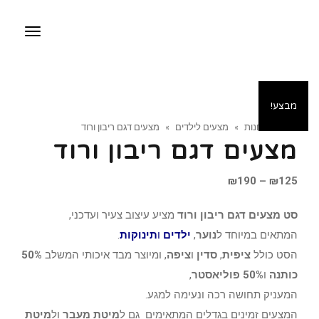
תפריט
מבצע!
ראשי
»
חנות
»
מצעים לילדים
»
מצעים דגם ריבון ורוד
מצעים דגם ריבון ורוד
טווח
₪
190
–
₪
125
מחירים:
סט מצעים דגם ריבון ורוד
מציע עיצוב צעיר ועדכני,
המתאים במיוחד ל
נוער
,
ילדים
ו
תינוקות
.
עד
הסט כולל
ציפית
,
סדין
ו
ציפה
, ומיוצר מבד איכותי המשלב
50%
כותנה
ו
50% פוליאסטר
,
המעניק תחושה רכה ונעימה למגע.
המצעים זמינים בגדלים המתאימים גם ל
מיטת מעבר
ול
מיטת