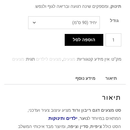
תינוק
, ומספקים שינה רגועה ובריאה לגוף ולנפש.
גודל
כמות
הוספה לסל
של
מצעים
מק"ט:
אין מידע
קטגוריות:
מצעים
,
מצעים לילדים
תגית:
מצעים
דגם
ריבון
ורוד
תיאור
מידע נוסף
תיאור
סט מצעים דגם ריבון ורוד
מציע עיצוב צעיר ועדכני,
המתאים במיוחד ל
נוער
,
ילדים
ו
תינוקות
.
הסט כולל
ציפית
,
סדין
ו
ציפה
, ומיוצר מבד איכותי המשלב