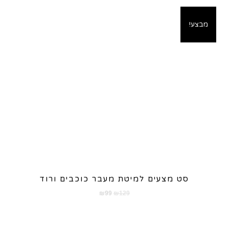
מבצע!
סט מצעים למיטת מעבר כוכבים ורוד
המחיר
המחיר
₪
99
₪
129
המקורי
הנוכחי
היה:
הוא:
₪99.
₪129.