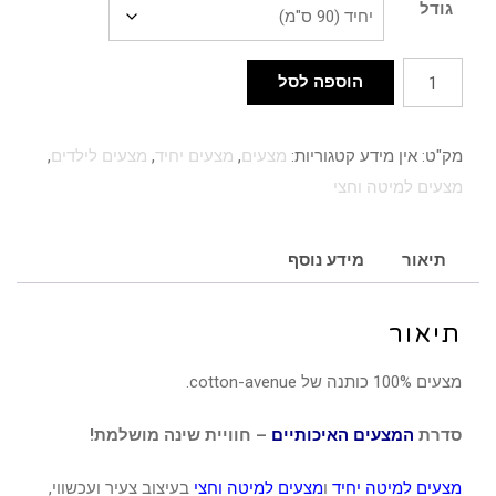
גודל
כמות
הוספה לסל
של
סט
מק"ט:
אין מידע
קטגוריות:
מצעים
,
מצעים יחיד
,
מצעים לילדים
,
כותנה
מצעים למיטה וחצי
דו
צדדי
–
תיאור
מידע נוסף
דגם
אניטה
תיאור
מצעים 100% כותנה של cotton-avenue.
סדרת
המצעים האיכותיים
– חוויית שינה מושלמת!
מצעים למיטה יחיד
ו
מצעים למיטה וחצי
בעיצוב צעיר ועכשווי,