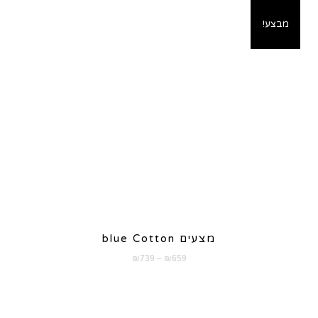
מבצע!
מצעים blue Cotton
טווח
₪
739
–
₪
659
מחירים:
עד