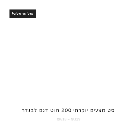
אזל מהמלאי!
סט מצעים יוקרתי 200 חוט דגם לבנדר
טווח
₪
618
–
₪
319
מחירים: