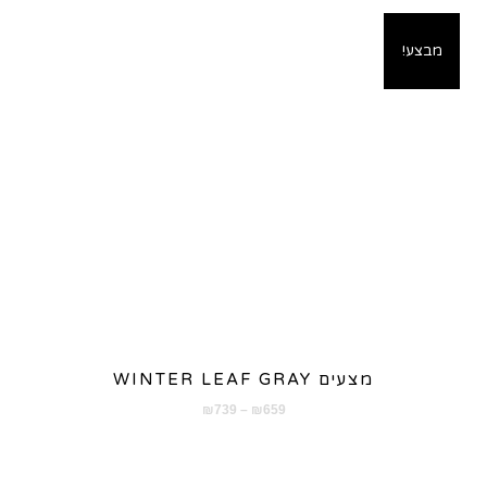
מבצע!
מצעים WINTER LEAF GRAY
טווח
₪
739
–
₪
659
מחירים:
עד