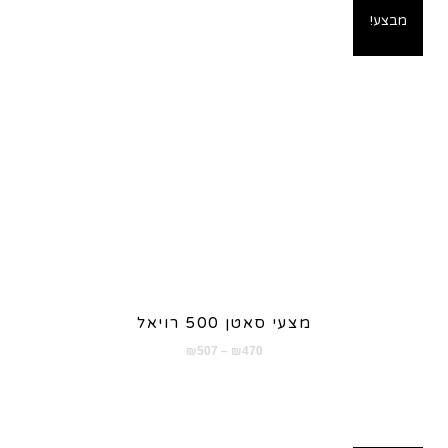
מבצע!
מצעי סאטן 500 רויאל
טווח
₪
507
–
₪
470
מחירים:
עד