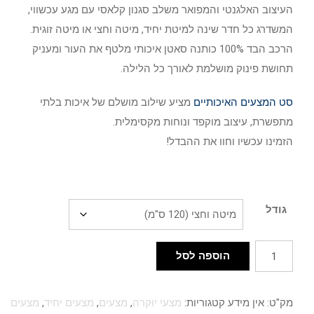
העיצוב האלגנטי והמפואר משלב סגנון קלאסי עם מגע עכשווי,
המשדרג כל חדר שינה למיטת יחיד, מיטה וחצי או מיטה זוגית.
הרכב הבד 100% כותנה סאטן איכותי מלטף את העור ומעניק
תחושת פינוק מושלמת לאורך כל הלילה.
סט המצעים האיכותיים
מציע שילוב מושלם של איכות בלתי
מתפשרת, עיצוב מוקפד ונוחות מקסימלית.
הזמינו עכשיו וחוו את ההבדל!
גודל
כמות
הוספה לסל
של
מצעים
מק"ט:
אין מידע
קטגוריות:
מצעי יוקרה
,
מצעים
,
מצעים יחיד
,
מצעים
Bloom