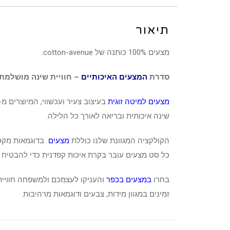
תיאור
מצעים 100% כותנה של cotton-avenue.
סדרת
המצעים האיכותיים
– חוויית שינה מושלמת!
מצעים למיטה זוגית
בעיצוב צעיר ועכשווי, המיוצרים מ-100% כותנה סרוקה משובחת בצפיפות של 145 חוטים לאינץ'
שינה איכותית ובריאה לאורך כל הלילה.
הקולקציה המגוונת שלנו כוללת
מצעים
בדוגמאות מקסי
כל סט מצעים עובר בקרת איכות קפדנית כדי להבטיח א
בחרו
במצעים בכפר
והעניקו לעצמכם ולמשפחה חוויית
זמינים במגוון מידות, צבעים ודוגמאות מרהיבות.