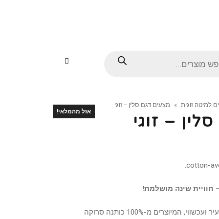
Products
search
ם למיטה זוגית
»
מצעים דגם סלין – זוגי
אזל מהמלאי!
לין – זוגי
 חוויית שינה מושלמת!
בעיצוב צעיר ועכשווי, המיוצרים מ-100% כותנה סרוקה