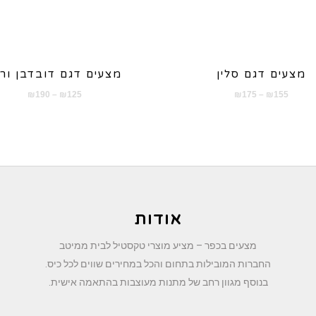
מצעים דגם סלין
מצעים דגם דובדבן ורו
טווח
טווח
₪
190
–
₪
125
₪
175
–
₪
155
מחירים:
מחירים:
עד
עד
אודות
מצעים בכפר – מציע מוצרי טקסטיל לבית ממיטב
החברות המובילות בתחום והכל במחירים שווים לכל כיס.
בנוסף מגוון רחב של מתנות מעוצבות בהתאמה אישית.