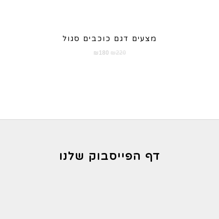
מצעים דגם כוכבים סגול
המחיר
המחיר
₪
180
₪
220
המקורי
הנוכחי
היה:
הוא:
₪180.
₪220.
דף הפייסבוק שלנו