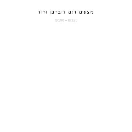
מצעים דגם דובדבן ורוד
טווח
₪
190
–
₪
125
מחירים:
עד