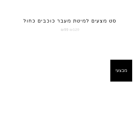
סט מצעים למיטת מעבר כוכבים כחול
המחיר
המחיר
₪
99
₪
129
המקורי
הנוכחי
היה:
הוא:
₪99.
₪129.
מבצע!