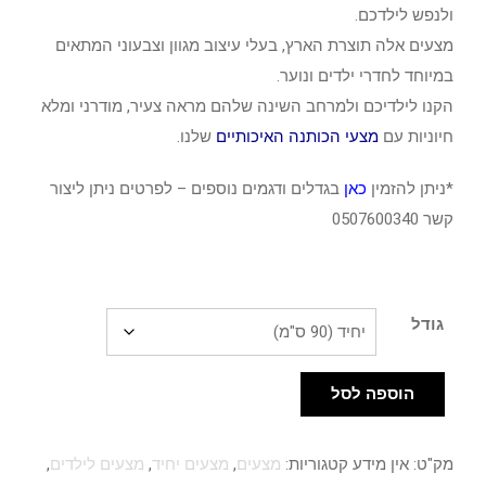
ולנפש לילדכם.
מצעים אלה תוצרת הארץ, בעלי עיצוב מגוון וצבעוני המתאים
במיוחד לחדרי ילדים ונוער.
הקנו לילדיכם ולמרחב השינה שלהם מראה צעיר, מודרני ומלא
חיוניות עם
מצעי הכותנה האיכותיים
שלנו.
*ניתן להזמין
כאן
בגדלים ודגמים נוספים – לפרטים ניתן ליצור
קשר 0507600340
גודל
הוספה לסל
כמות
של
מק"ט:
אין מידע
קטגוריות:
מצעים
,
מצעים יחיד
,
מצעים לילדים
,
מצעים