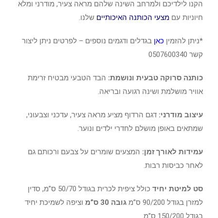
הקנו לילדיכם ולמרחב השינה שלהם מראה צעיר, מודרני ומלא
חיוניות עם
מצעי הכותנה האיכותיים
שלנו.
*ניתן להזמין
כאן
בגדלים ודגמים נוספים – לפרטים ניתן ליצור
קשר 0507600340
כותנה סרוקה טבעית ונושמת:
הבד הטבעי מבטיח זרימת
אוויר מושלמת ושינה רגועה ובריאה.
עיצוב מודרני:
דגם הרדוף מציע מראה צעיר, עדכני וצבעוני,
שמתאים באופן מושלם לחדרי ילדים ונוער.
עמידות לאורך זמן:
המצעים שומרים על צבעם ורכותם גם
לאחר כביסות רבות.
סט למיטת יחיד
כולל ציפית לכרית בגודל 50/70 ס”מ, סדין
למזרן בגודל 90/200 ס”מ
גובה 30 ס”מ
וציפה לשמיכת יחיד
בגודל 150/200 ס”מ.