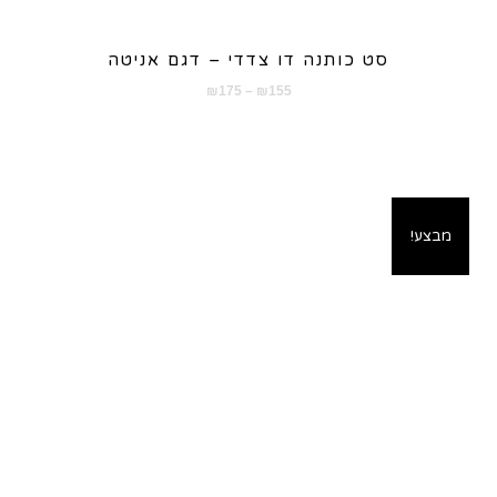
סט כותנה דו צדדי – דגם אניטה
טווח
₪
175
–
₪
155
מחירים:
עד
מבצע!