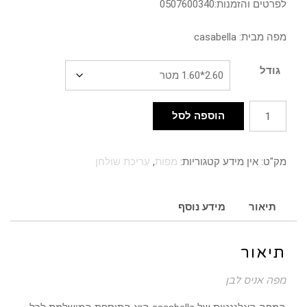
לפרטים והזמנות:0507600340
מפה מבית: casabella
גודל
כמות
הוספה לסל
של
מפה
מק"ט:
אין מידע
קטגוריות:
מפות
,
עריכת שולחן
אניס
לבן
תיאור
מידע נוסף
תיאור
מפה אניס לבן