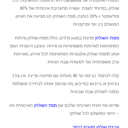
המפה האלגנטית של casabella היא התוספת המושלמת לכל
שולחן, במיוחד לשבת. עשויה מתערובת איכותית של 80%
פוליאסטר ו-20% כותנה, מפת השולחן הזו מציעה את האיזון
המושלם בין יופי ופרקטיות.
מפות השולחן
זמינות במגוון גדלים, כולל מפות שולחן גדולות
המתאימות לארוחות משפחתיות או אירוח. עיצובן היוקרתי הופך
אותן למפות שולחן אלגנטיות המתאימות לכל אירוע, מארוחת
ערב משפחתית ועד לסעודת שבת חגיגית.
קלה לטיפול: כביסה עד 40 מעלות עם סחיטה עדינה. אין צורך
בגיהוץ או בייבוש במייבש, מה שהופך אותה לבחירה מושלמת
כמפה לשולחן שבת שבועית.
שדרגו את חווית הארוחה שלכם עם
מפת השולחן
האיכותית הזו
– היופי המושלם לכל שולחן!
עריכת שולחן מצעים בכפר