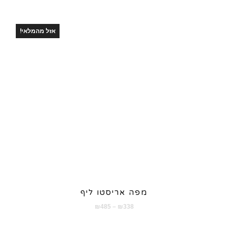
עד
אזל מהמלאי!
מפה אריסטו ליף
טווח
₪
485
–
₪
338
מחירים: