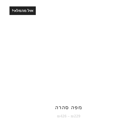
אזל מהמלאי!
מפה סהרה
טווח
₪
426
–
₪
229
מחירים:
עד