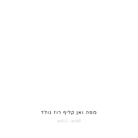
מפה ואן קליף רוז גולד
טווח
₪
812
–
₪
455
מחירים: