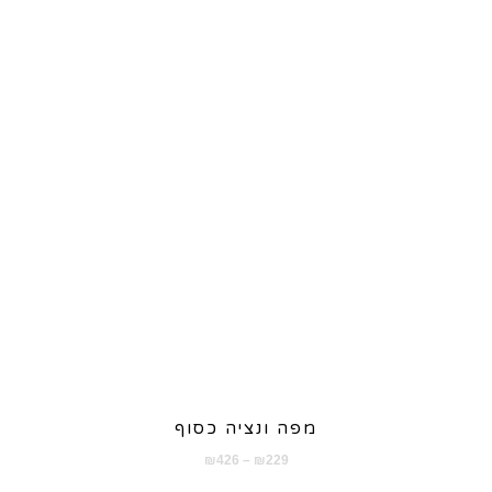
עד
מפה ונציה כסוף
טווח
₪
426
–
₪
229
מחירים: