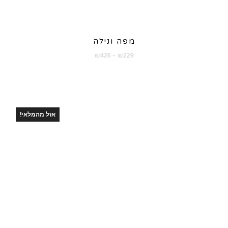
מפה ונילה
טווח
₪
426
–
₪
229
מחירים:
עד
אזל מהמלאי!