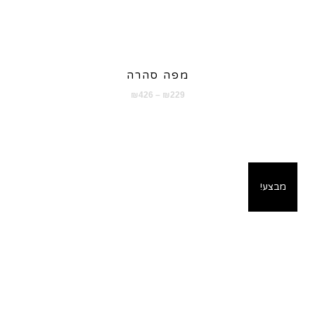
מפה סהרה
טווח
₪
426
–
₪
229
מחירים:
עד
מבצע!