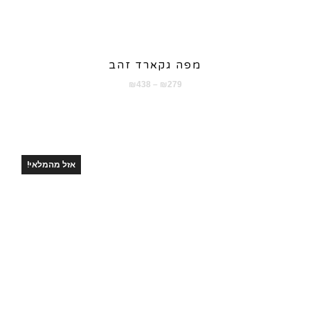
מפה גקארד זהב
טווח
₪
438
–
₪
279
מחירים:
עד
אזל מהמלאי!