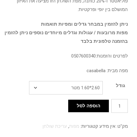
פוליאסטר ו-20% כותנה, מפת השולחן הזו מציעה את האיזון
המושלם בין יופי ופרקטיות.
ניתן להזמין במבחר גדלים ומפיות תואמות
מפות מרובעות / עגולות וגדלים מיוחדים נוספים ניתן להזמין
בהזמנה טלפונית בלבד
לפרטים והזמנות:0507600340
מפה מבית: casabella
גודל
כמות
הוספה לסל
של
מפה
מק"ט:
אין מידע
קטגוריות:
מפות
,
עריכת שולחן
אלן