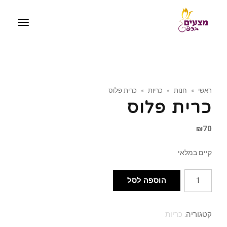
תפריט
ראשי
»
חנות
»
כריות
»
כרית פלוס
כרית פלוס
₪
70
קיים במלאי
כמות
הוספה לסל
של
כרית
קטגוריה:
כריות
פלוס