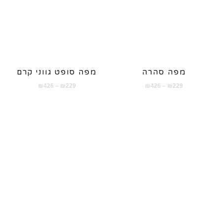
מפה סהרה
מפה סופט גווני קרם
טווח
טווח
₪
426
–
₪
229
₪
426
–
₪
229
מחירים:
מחירים:
עד
עד