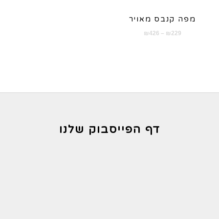
מפה קנבס מאויר
טווח
₪
426
–
₪
229
מחירים:
עד
דף הפייסבוק שלנו