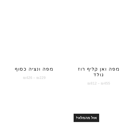
מפה ואן קליף רוז
מפה ונציה כסוף
גולד
טווח
₪
426
–
₪
229
טווח
₪
812
–
₪
455
מחירים:
מחירים:
עד
עד
אזל מהמלאי!