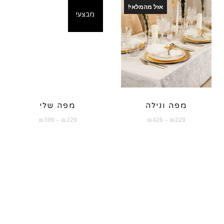
אזל מהמלאי!
מבצע!
מפה ונילה
מפה שלי
טווח
טווח
₪
399
–
₪
229
₪
426
–
₪
229
מחירים:
מחירים:
עד
עד