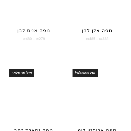
מפה אלן לבן
מפה אניס לבן
טווח
טווח
₪
480
–
₪
279
₪
485
–
₪
338
מחירים:
מחירים:
עד
עד
אזל מהמלאי!
אזל מהמלאי!
מפה אריסטו ליף
מפה גקארד זהב