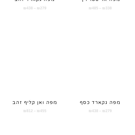
טווח
טווח
₪
438
–
₪
279
₪
485
–
₪
338
מחירים:
מחירים:
עד
עד
מפה גקארד כסף
מפה ואן קליף זהב
טווח
טווח
₪
812
–
₪
455
₪
438
–
₪
279
מחירים:
מחירים:
עד
עד