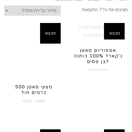
מציגים את כל ⁦7⁩ התוצאות
מבצע!
מבצע!
אמפוריום סאטן
ג’קארד 100% כותנה
לבן פסים
המחיר
המחיר
₪
179
₪
249
המקורי
הנוכחי
היה:
הוא:
מצעי סאטן 500
₪179.
₪249.
כרמים חול
טווח
₪
419
–
₪
409
מחירים:
עד