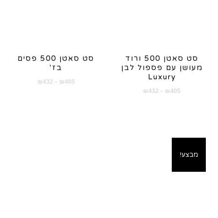
סט סאטן 500 ורוד
סט סאטן 500 פסים
מעושן עם פספול לבן
בז'
Luxury
טווח
₪
432
–
₪
405
טווח
₪
432
–
₪
405
מחירים:
מחירים:
עד
עד
מבצע!