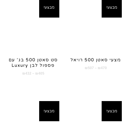
מבצע!
מבצע!
מצעי סאטן 500 רויאל
סט סאטן 500 בג’ עם
פספול לבן Luxury
טווח
₪
507
–
₪
470
טווח
₪
432
–
₪
405
מחירים:
מחירים:
עד
עד
מבצע!
מבצע!