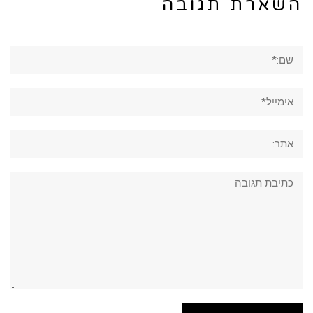
השארת תגובה
שם:*
אימייל*
אתר:
תגובה: