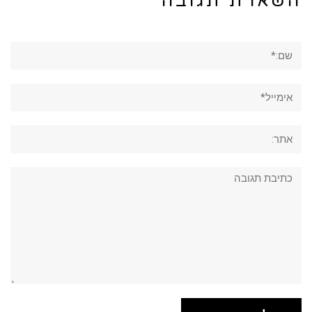
השארת תגובה
שם:*
אימייל*
אתר:
תגובה: