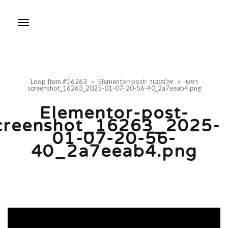
תפריט
ראשי
»
אלמנטור Loop Item #16263
Elementor-post-
»
screenshot_16263_2025-01-07-20-56-40_2a7eeab4.png
Elementor-post-
screenshot_16263_2025
01-07-20-56-
40_2a7eeab4.png