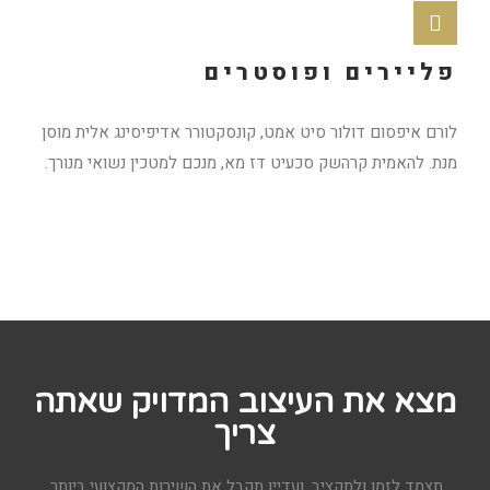
פליירים ופוסטרים
לורם איפסום דולור סיט אמט, קונסקטורר אדיפיסינג אלית מוסן
מנת. להאמית קרהשק סכעיט דז מא, מנכם למטכין נשואי מנורך.
מצא את העיצוב המדויק שאתה
צריך
תצמד לזמן ולתקציב, ועדיין תקבל את השירות המקצועי ביותר.