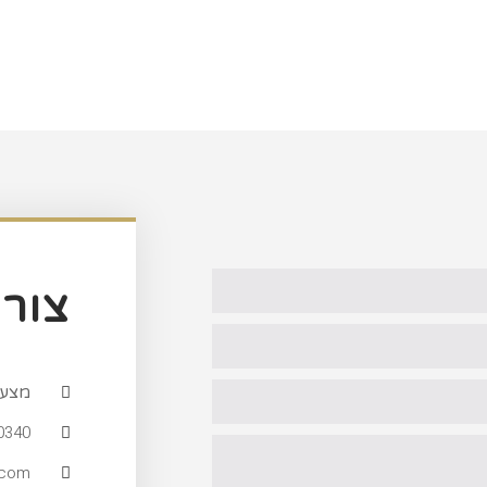
צור
מצעי
0340
.com