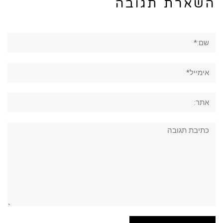
השארת תגובה
שם:*
אימייל*
אתר:
תגובה: